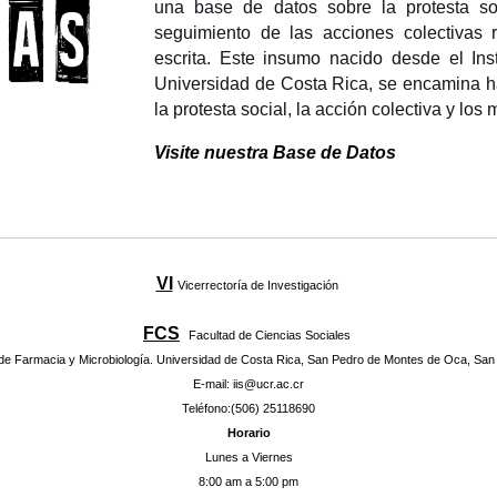
una base de datos sobre la protesta s
seguimiento de las acciones colectivas
escrita. Este insumo nacido desde el Inst
Universidad de Costa Rica, se encamina hac
la protesta social, la acción
colectiva y los
Visite nuestra Base de Datos
VI
Vicerrectoría de Investigación
FCS
Facultad de Ciencias Sociales
 de Farmacia y Microbiología. Universidad de Costa Rica, San Pedro de Montes de Oca, San
E-mail: iis@ucr.ac.cr
Teléfono:(506) 25118690
Horario
Lunes a Viernes
8:00 am a 5:00 pm