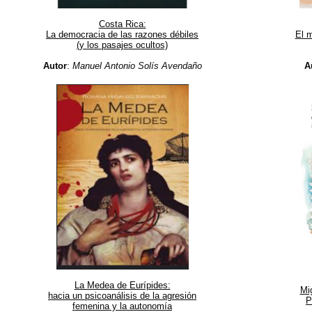
Costa Rica:
La democracia de las razones débiles
El m
(y los pasajes ocultos)
Autor
:
Manuel Antonio Solís Avendaño
A
La Medea de Eurípides:
Mi
hacia un psicoanálisis de la agresión
P
femenina y la autonomía